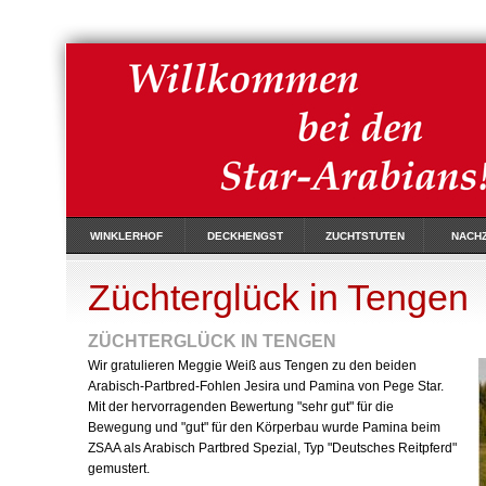
WINKLERHOF
DECKHENGST
ZUCHTSTUTEN
NACH
Züchterglück in Tengen
ZÜCHTERGLÜCK IN TENGEN
Wir gratulieren Meggie Weiß aus Tengen zu den beiden
Arabisch-Partbred-Fohlen Jesira und Pamina von Pege Star.
Mit der hervorragenden Bewertung "sehr gut" für die
Bewegung und "gut" für den Körperbau wurde Pamina beim
ZSAA als Arabisch Partbred Spezial, Typ "Deutsches Reitpferd"
gemustert.